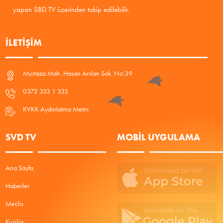
yapan SBD TV üzerinden takip edilebilir.
İLETIŞIM
Murtaza Mah. Hasan Arslan Sok. No:39
0372 333 1 333
KVKK Aydınlatma Metni
SVD TV
MOBIL UYGULAMA
Ana Sayfa
Haberler
Meclis
Kurslar