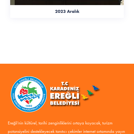
2023 Aralık
Ereğli’nin kültürel, tarihi zenginliklerini ortaya koyacak, turizm
potansiyelini destekleyecek tanıtıcı çekimler internet ortamında yayın