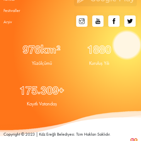
Festivaller
Arşiv
9
7
6
1
8
8
0
km²
Yüzölçümü
Kuruluş Yılı
.
1
7
5
3
0
9
+
Kayıtlı Vatandaş
Copyright © 2023 | Kdz Ereğli Belediyesi. Tüm Hakları Saklıdır.